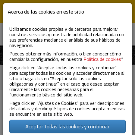
Skip to main content
Acerca de las cookies en este sitio
Utilizamos cookies propias y de terceros para mejorar
nuestros servicios y mostrarle publicidad relacionada con
ES
EN
FR
To
sus preferencias mediante el análisis de sus hábitos de
nav
navegación.
Puedes obtener más información, o bien conocer cómo
cambiar la configuración, en nuestra
Política de cookies
*
Haga click en "Aceptar todas las cookies y continuar"
How to find us
para aceptar todas las cookies y acceder directamente al
sitio o haga click en "Aceptar sólo las cookies
obligatorias y continuar" en el caso que desee aceptar
únicamente las cookies necesarias para el
funcionamiento básico del sitio web.
Haga click en "Ajustes de Cookies" para ver descripciones
Our headquarters are strategically located outside Zaragoza,
detalladas y decidir qué tipos de cookies acepta mientras
at equal distance from Barcelona, Madrid, Valencia, Bilbao and
se encuentre en este sitio web.
France.
Aceptar todas las cookies y continuar
It has surveillance and security services to monitor vehicles
and goods.