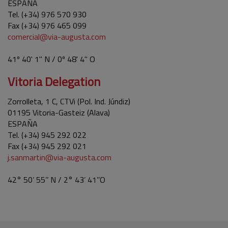
ESPAÑA
Tel. (+34) 976 570 930
Fax (+34) 976 465 099
comercial@via-augusta.com
41º 40' 1'' N / 0º 48' 4'' O
Vitoria Delegation
Zorrolleta, 1 C, CTVi (Pol. Ind. Júndiz)
01195 Vitoria-Gasteiz (Alava)
ESPAÑA
Tel. (+34) 945 292 022
Fax (+34) 945 292 021
j.sanmartin@via-augusta.com
42° 50’ 55’’ N / 2° 43’ 41’’O