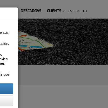
ONTACT
DESCARGAS
CLIENTS
ES
EN
FR
de sus
ación,
as
okies
ies
ir qué