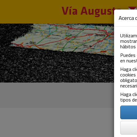
Aller au contenu principal
Acerca d
Utilizam
mostrarl
hábitos
Puedes 
en nues
Haga cli
cookies 
obligato
necesari
Haga cli
tipos de