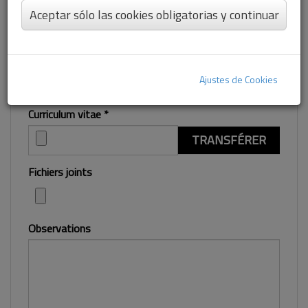
E-mail
*
Aceptar sólo las cookies obligatorias y continuar
Téléphone
Ajustes de Cookies
Curriculum vitae
*
TRANSFÉRER
Fichiers joints
Observations