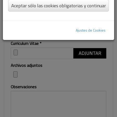
E-mail
*
Aceptar sólo las cookies obligatorias y continuar
Teléfono
Ajustes de Cookies
Curriculum Vitae
*
ADJUNTAR
Archivos adjuntos
Observaciones