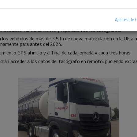
/502.
Ajustes de 
Reglamento (UE) 2018/502 que modifica el anterior reglamento en 
 instalación funcionamiento y reparación de los tacógrafos.
os vehículos de más de 3,5Tn de nueva matriculación en la UE a par
inamente para antes del 2024.
iento GPS al inicio y al final de cada jornada y cada tres horas.
drán acceder a los datos del tacógrafo en remoto, pudiendo extraer