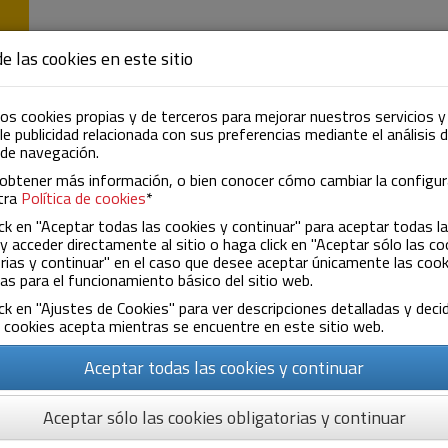
EMPRESA
ACTIVIDAD
NOTICIAS
CON
e las cookies en este sitio
os cookies propias y de terceros para mejorar nuestros servicios y
e publicidad relacionada con sus preferencias mediante el análisis 
 de navegación.
obtener más información, o bien conocer cómo cambiar la configur
tra
Política de cookies
*
ck en "Aceptar todas las cookies y continuar" para aceptar todas l
y acceder directamente al sitio o haga click en "Aceptar sólo las co
rias y continuar" en el caso que desee aceptar únicamente las cook
as para el funcionamiento básico del sitio web.
ta aqui el TACOGRAFO INTEL
ck en "Ajustes de Cookies" para ver descripciones detalladas y decid
 cookies acepta mientras se encuentre en este sitio web.
Aceptar todas las cookies y continuar
Aceptar sólo las cookies obligatorias y continuar