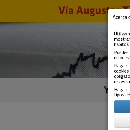
Pasar al contenido principal
Acerca d
Utilizam
mostrarl
hábitos
Puedes 
en nues
Haga cli
cookies 
obligato
necesari
Ya es
Haga cli
tipos de