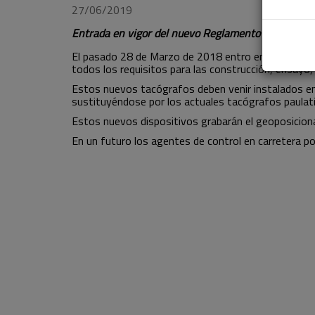
27/06/2019
Entrada en vigor del nuevo Reglamento (UE) 2018
El pasado 28 de Marzo de 2018 entro en vigor el 
todos los requisitos para las construcción, ensayo,
Estos nuevos tacógrafos deben venir instalados en l
sustituyéndose por los actuales tacógrafos paulat
Estos nuevos dispositivos grabarán el geoposicionam
En un futuro los agentes de control en carretera po