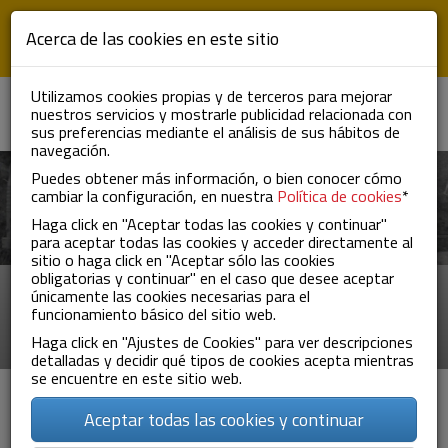
Pasar al contenido principal
Acerca de las cookies en este sitio
Utilizamos cookies propias y de terceros para mejorar
nuestros servicios y mostrarle publicidad relacionada con
ES
EN
FR
To
sus preferencias mediante el análisis de sus hábitos de
nav
navegación.
Puedes obtener más información, o bien conocer cómo
cambiar la configuración, en nuestra
Política de cookies
*
Haga click en "Aceptar todas las cookies y continuar"
para aceptar todas las cookies y acceder directamente al
sitio o haga click en "Aceptar sólo las cookies
obligatorias y continuar" en el caso que desee aceptar
únicamente las cookies necesarias para el
 de
Nuestra compañía marca la diferenci
funcionamiento básico del sitio web.
el transporte por la diversidad d
Haga click en "Ajustes de Cookies" para ver descripciones
sectores que somos capaces de cubr
detalladas y decidir qué tipos de cookies acepta mientras
se encuentre en este sitio web.
Vía Augusta
Aceptar todas las cookies y continuar